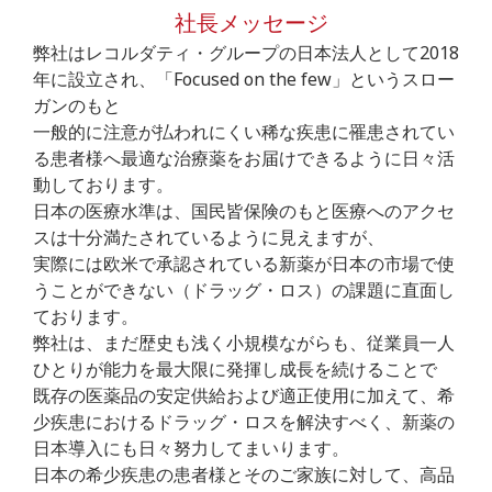
社長メッセージ
弊社はレコルダティ・グループの日本法人として2018
年に設立され、「Focused on the few」というスロー
ガンのもと
一般的に注意が払われにくい稀な疾患に罹患されてい
る患者様へ最適な治療薬をお届けできるように日々活
動しております。
日本の医療水準は、国民皆保険のもと医療へのアクセ
スは十分満たされているように見えますが、
実際には欧米で承認されている新薬が日本の市場で使
うことができない（ドラッグ・ロス）の課題に直面し
ております。
弊社は、まだ歴史も浅く小規模ながらも、従業員一人
ひとりが能力を最大限に発揮し成長を続けることで
既存の医薬品の安定供給および適正使用に加えて、希
少疾患におけるドラッグ・ロスを解決すべく、新薬の
日本導入にも日々努力してまいります。
日本の希少疾患の患者様とそのご家族に対して、高品