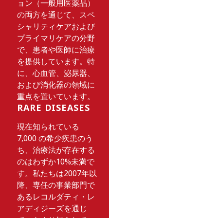
ョン（一般用医薬品）
の両方を通じて、スペ
シャリティケアおよび
プライマリケアの分野
で、患者や医師に治療
を提供しています。特
に、心血管、泌尿器、
および消化器の領域に
重点を置いています。
RARE DISEASES
現在知られている
7,000 の希少疾患のう
ち、治療法が存在する
のはわずか10%未満で
す。私たちは2007年以
降、専任の事業部門で
あるレコルダティ・レ
アディジーズを通じ