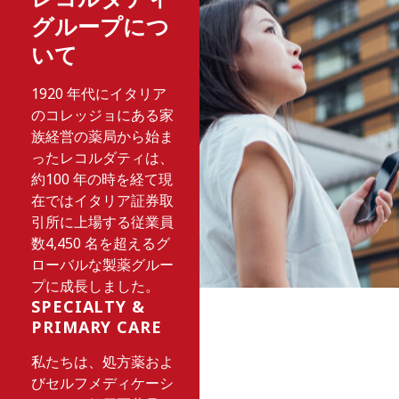
グループにつ
いて
1920 年代にイタリア
のコレッジョにある家
族経営の薬局から始ま
ったレコルダティは、
約100 年の時を経て現
在ではイタリア証券取
引所に上場する従業員
数4,450 名を超えるグ
ローバルな製薬グルー
プに成長しました。
SPECIALTY &
PRIMARY CARE
私たちは、処方薬およ
びセルフメディケーシ